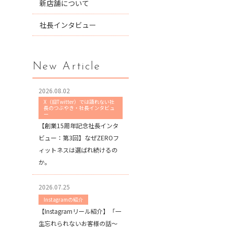
新店舗について
社長インタビュー
New Article
2026.08.02
X（旧Twitter）では語れない社
長のつぶやき・社長インタビュ
ー
【創業15周年記念社長インタ
ビュー：第3回】なぜZEROフ
ィットネスは選ばれ続けるの
か。
2026.07.25
Instagramの紹介
【Instagramリール紹介】「一
生忘れられないお客様の話〜