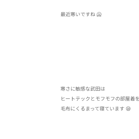
最近寒いですね 🥶
寒さに敏感な武田は
ヒートテックとモフモフの部屋着
毛布にくるまって寝ています 😪